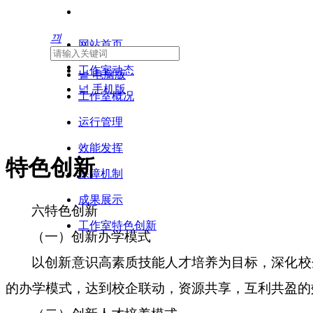
끠
网站首页
工作室动态
넡
电脑版
넓
手机版
工作室概况
运行管理
效能发挥
特色创新
保障机制
成果展示
六特色创新
工作室特色创新
（一）创新办学模式
以创新意识高素质技能人才培养为目标，深化校
的办学模式，达到校企联动，资源共享，互利共盈的