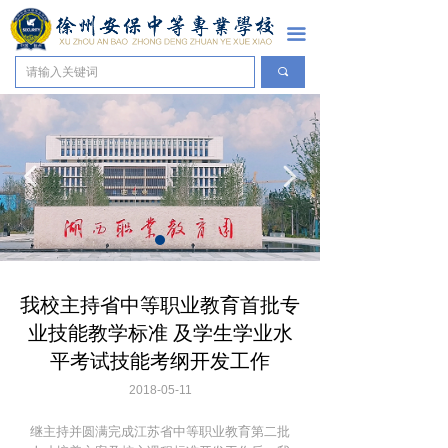
网站首页
끀
学校概况
끠
学校简介
组织架构
넳
넲
学校荣誉
校园风貌
新闻资讯
我校主持省中等职业教育首批专
业技能教学标准 及学生学业水
通知公告
平考试技能考纲开发工作
学校要闻
2018-05-11
校园采风
继主持并圆满完成江苏省中等职业教育第二批