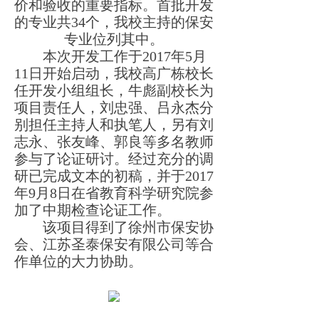
价和验收的重要指标。首批开发
系部风采
的专业共34个，
我校主持的保安
专业位列其中。
安全运动部
本次开发工作于2017年5月
11日开始启动，我校高广栋校长
现代服务部
任开发小组组长，牛彪副校长为
项目责任人，刘忠强、吕永杰分
信息艺术部
别担任主持人和执笔人，另有刘
志永、张友峰、郭良等多名教师
招生就业
参与了论证研讨。经过充分的调
研已完成文本的初稿，并于2017
招生信息
年9月8日在省教育科学研究院参
加了中期检查论证工作。
实习实训
该项目得到了徐州市保安协
校企合作
会、江苏圣泰保安有限公司等合
作单位的大力协助。