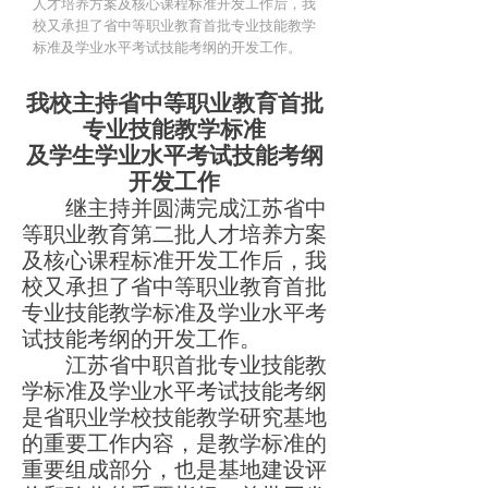
人才培养方案及核心课程标准开发工作后，我
党团建设
校又承担了省中等职业教育首批专业技能教学
标准及学业水平考试技能考纲的开发工作。
教育教学
我校主持省中等职业教育首批
教学动态
专业技能教学标准
及学生学业水平考试技能考纲
教务管理
开发工作
继主持并圆满完成江苏省中
教研活动
等职业教育第二批人才培养方案
及核心课程标准开发工作后，我
技能大赛
校又承担了省中等职业教育首批
专业技能教学标准及学业水平考
校园心语
试技能考纲的开发工作。
江苏
省中职首批专业技能教
德育管理
学标准及学业水平考试技能考纲
是省职业学校技能教学研究基地
心理健康
的重要工作内容，是教学标准的
社团活动
重要组成部分，也是基地建设评